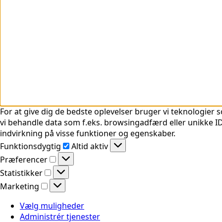
For at give dig de bedste oplevelser bruger vi teknologier s
vi behandle data som f.eks. browsingadfærd eller unikke ID'
indvirkning på visse funktioner og egenskaber.
Funktionsdygtig
Funktionsdygtig
Altid aktiv
Præferencer
Præferencer
Statistikker
Statistikker
Marketing
Marketing
Vælg muligheder
Administrér tjenester