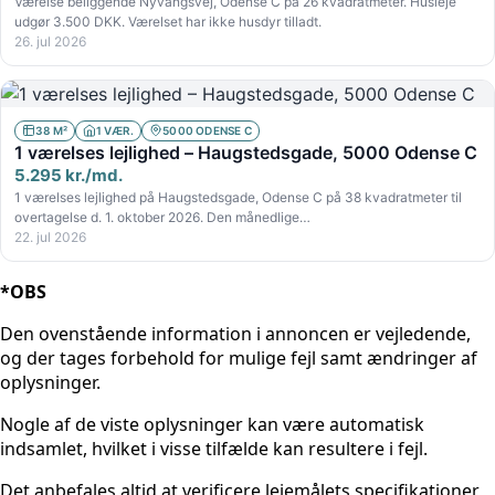
Værelse beliggende Nyvangsvej, Odense C på 26 kvadratmeter. Husleje
udgør 3.500 DKK. Værelset har ikke husdyr tilladt.
26. jul 2026
38 M²
1 VÆR.
5000 ODENSE C
1 værelses lejlighed – Haugstedsgade, 5000 Odense C
5.295 kr./md.
1 værelses lejlighed på Haugstedsgade, Odense C på 38 kvadratmeter til
overtagelse d. 1. oktober 2026. Den månedlige…
22. jul 2026
*OBS
Den ovenstående information i annoncen er vejledende,
og der tages forbehold for mulige fejl samt ændringer af
oplysninger.
Nogle af de viste oplysninger kan være automatisk
indsamlet, hvilket i visse tilfælde kan resultere i fejl.
Det anbefales altid at verificere lejemålets specifikationer