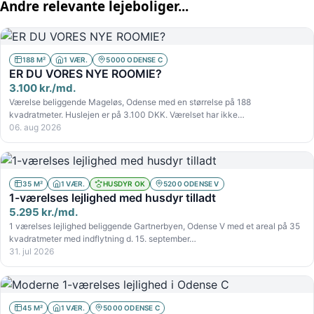
Andre relevante lejeboliger...
188 M²
1 VÆR.
5000 ODENSE C
ER DU VORES NYE ROOMIE?
3.100 kr./md.
Værelse beliggende Mageløs, Odense med en størrelse på 188
kvadratmeter. Huslejen er på 3.100 DKK. Værelset har ikke…
06. aug 2026
35 M²
1 VÆR.
HUSDYR OK
5200 ODENSE V
1-værelses lejlighed med husdyr tilladt
5.295 kr./md.
1 værelses lejlighed beliggende Gartnerbyen, Odense V med et areal på 35
kvadratmeter med indflytning d. 15. september…
31. jul 2026
45 M²
1 VÆR.
5000 ODENSE C