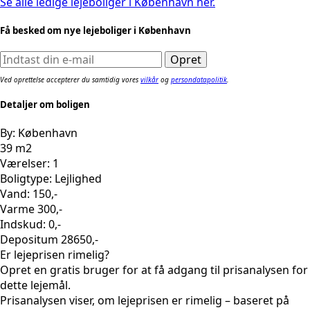
Se alle ledige lejeboliger i København her.
Få besked om nye lejeboliger i København
Ved oprettelse accepterer du samtidig vores
vilkår
og
persondatapolitik
.
Detaljer om boligen
By: København
39 m2
Værelser: 1
Boligtype: Lejlighed
Vand: 150,-
Varme 300,-
Indskud: 0,-
Depositum 28650,-
Er lejeprisen rimelig?
Opret en gratis bruger for at få adgang til prisanalysen for
dette lejemål.
Prisanalysen viser, om lejeprisen er rimelig – baseret på