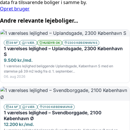
data fra tilsvarende boliger i samme by.
Opret bruger
Andre relevante lejeboliger...
39 M²
1 VÆR.
HUSDYR OK
2300 KØBENHAVN S
1 værelses lejlighed – Uplandsgade, 2300 København
S
9.500 kr./md.
1 værelses lejlighed beliggende Uplandsgade, København S med en
størrelse på 39 m2 ledig fra d. 1. september…
06. aug 2026
44 M²
1 VÆR.
2100 KØBENHAVN Ø
1 værelses lejlighed – Svendborggade, 2100
København Ø
12.200 kr./md.