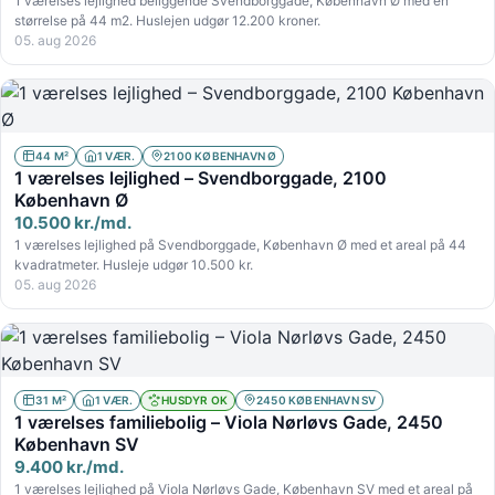
1 værelses lejlighed beliggende Svendborggade, København Ø med en
størrelse på 44 m2. Huslejen udgør 12.200 kroner.
05. aug 2026
44 M²
1 VÆR.
2100 KØBENHAVN Ø
1 værelses lejlighed – Svendborggade, 2100
København Ø
10.500 kr./md.
1 værelses lejlighed på Svendborggade, København Ø med et areal på 44
kvadratmeter. Husleje udgør 10.500 kr.
05. aug 2026
31 M²
1 VÆR.
HUSDYR OK
2450 KØBENHAVN SV
1 værelses familiebolig – Viola Nørløvs Gade, 2450
København SV
9.400 kr./md.
1 værelses lejlighed på Viola Nørløvs Gade, København SV med et areal på