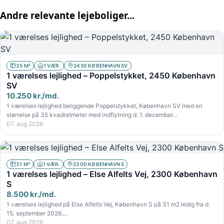
Andre relevante lejeboliger...
35 M²
1 VÆR.
2450 KØBENHAVN SV
1 værelses lejlighed – Poppelstykket, 2450 København
SV
10.250 kr./md.
1 værelses lejlighed beliggende Poppelstykket, København SV med en
størrelse på 35 kvadratmeter med indflytning d. 1. december…
07. aug 2026
31 M²
1 VÆR.
2300 KØBENHAVN S
1 værelses lejlighed – Else Alfelts Vej, 2300 København
S
8.500 kr./md.
1 værelses lejlighed på Else Alfelts Vej, København S på 31 m2 ledig fra d.
15. september 2026.…
07. aug 2026