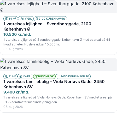
44 M²
1 VÆR.
2100 KØBENHAVN Ø
1 værelses lejlighed – Svendborggade, 2100
København Ø
10.500 kr./md.
1 værelses lejlighed på Svendborggade, København Ø med et areal på 44
kvadratmeter. Husleje udgør 10.500 kr.
05. aug 2026
31 M²
1 VÆR.
HUSDYR OK
2450 KØBENHAVN SV
1 værelses familiebolig – Viola Nørløvs Gade, 2450
København SV
9.400 kr./md.
1 værelses lejlighed på Viola Nørløvs Gade, København SV med et areal på
31 kvadratmeter med indflytning den…
05. aug 2026