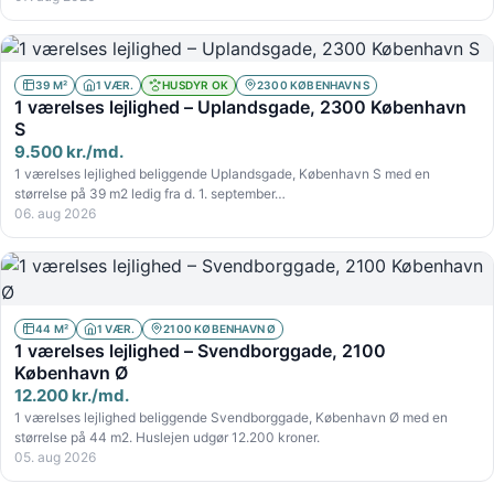
39 M²
1 VÆR.
HUSDYR OK
2300 KØBENHAVN S
1 værelses lejlighed – Uplandsgade, 2300 København
S
9.500 kr./md.
1 værelses lejlighed beliggende Uplandsgade, København S med en
størrelse på 39 m2 ledig fra d. 1. september…
06. aug 2026
44 M²
1 VÆR.
2100 KØBENHAVN Ø
1 værelses lejlighed – Svendborggade, 2100
København Ø
12.200 kr./md.
1 værelses lejlighed beliggende Svendborggade, København Ø med en
størrelse på 44 m2. Huslejen udgør 12.200 kroner.
05. aug 2026