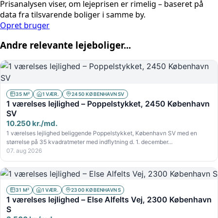
Prisanalysen viser, om lejeprisen er rimelig – baseret på
data fra tilsvarende boliger i samme by.
Opret bruger
Andre relevante lejeboliger...
35 M²
1 VÆR.
2450 KØBENHAVN SV
1 værelses lejlighed – Poppelstykket, 2450 København
SV
10.250 kr./md.
1 værelses lejlighed beliggende Poppelstykket, København SV med en
størrelse på 35 kvadratmeter med indflytning d. 1. december…
07. aug 2026
31 M²
1 VÆR.
2300 KØBENHAVN S
1 værelses lejlighed – Else Alfelts Vej, 2300 København
S