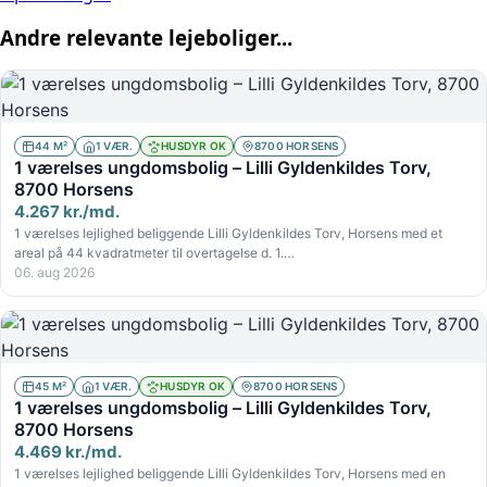
Andre relevante lejeboliger...
44 M²
1 VÆR.
HUSDYR OK
8700 HORSENS
1 værelses ungdomsbolig – Lilli Gyldenkildes Torv,
8700 Horsens
4.267 kr./md.
1 værelses lejlighed beliggende Lilli Gyldenkildes Torv, Horsens med et
areal på 44 kvadratmeter til overtagelse d. 1.…
06. aug 2026
45 M²
1 VÆR.
HUSDYR OK
8700 HORSENS
1 værelses ungdomsbolig – Lilli Gyldenkildes Torv,
8700 Horsens
4.469 kr./md.
1 værelses lejlighed beliggende Lilli Gyldenkildes Torv, Horsens med en