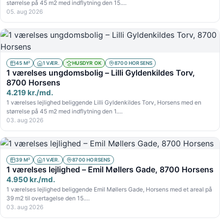
størrelse på 45 m2 med indflytning den 15.…
05. aug 2026
45 M²
1 VÆR.
HUSDYR OK
8700 HORSENS
1 værelses ungdomsbolig – Lilli Gyldenkildes Torv,
8700 Horsens
4.219 kr./md.
1 værelses lejlighed beliggende Lilli Gyldenkildes Torv, Horsens med en
størrelse på 45 m2 med indflytning den 1.…
03. aug 2026
39 M²
1 VÆR.
8700 HORSENS
1 værelses lejlighed – Emil Møllers Gade, 8700 Horsens
4.950 kr./md.
1 værelses lejlighed beliggende Emil Møllers Gade, Horsens med et areal på
39 m2 til overtagelse den 15.…
03. aug 2026