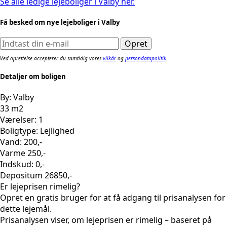
Se alle ledige lejeboliger i Valby her.
Få besked om nye lejeboliger i Valby
Ved oprettelse accepterer du samtidig vores
vilkår
og
persondatapolitik
.
Detaljer om boligen
By: Valby
33 m2
Værelser: 1
Boligtype: Lejlighed
Vand: 200,-
Varme 250,-
Indskud: 0,-
Depositum 26850,-
Er lejeprisen rimelig?
Opret en gratis bruger for at få adgang til prisanalysen for
dette lejemål.
Prisanalysen viser, om lejeprisen er rimelig – baseret på