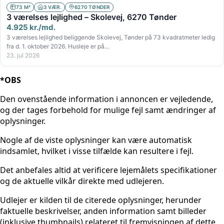
73 M²
3 VÆR.
6270 TØNDER
3 værelses lejlighed – Skolevej, 6270 Tønder
4.925 kr./md.
3 værelses lejlighed beliggende Skolevej, Tønder på 73 kvadratmeter ledig
fra d. 1. oktober 2026. Husleje er på…
23. jul 2026
*OBS
Den ovenstående information i annoncen er vejledende,
og der tages forbehold for mulige fejl samt ændringer af
oplysninger.
Nogle af de viste oplysninger kan være automatisk
indsamlet, hvilket i visse tilfælde kan resultere i fejl.
Det anbefales altid at verificere lejemålets specifikationer
og de aktuelle vilkår direkte med udlejeren.
Udlejer er kilden til de citerede oplysninger, herunder
faktuelle beskrivelser, anden information samt billeder
(inklusive thumbnails) relateret til fremvisningen af dette