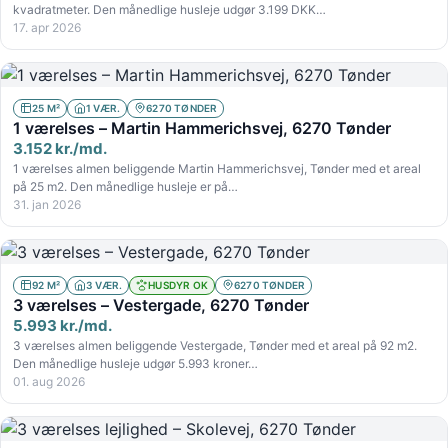
kvadratmeter. Den månedlige husleje udgør 3.199 DKK…
17. apr 2026
25 M²
1 VÆR.
6270 TØNDER
1 værelses – Martin Hammerichsvej, 6270 Tønder
3.152 kr./md.
1 værelses almen beliggende Martin Hammerichsvej, Tønder med et areal
på 25 m2. Den månedlige husleje er på…
31. jan 2026
92 M²
3 VÆR.
HUSDYR OK
6270 TØNDER
3 værelses – Vestergade, 6270 Tønder
5.993 kr./md.
3 værelses almen beliggende Vestergade, Tønder med et areal på 92 m2.
Den månedlige husleje udgør 5.993 kroner…
01. aug 2026