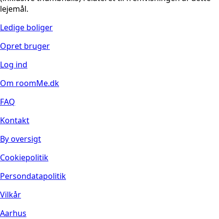
lejemål.
Ledige boliger
Opret bruger
Log ind
Om roomMe.dk
FAQ
Kontakt
By oversigt
Cookiepolitik
Persondatapolitik
Vilkår
Aarhus