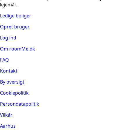
lejemål.
Ledige boliger
Opret bruger
Log ind
Om roomMe.dk
FAQ
Kontakt
By oversigt
Cookiepolitik
Persondatapolitik
Vilkår
Aarhus