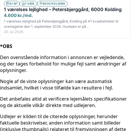
41 M²
1 VÆR.
6000 KOLDING
1 værelses lejlighed – Petersbjerggård, 6000 Kolding
4.600 kr./md.
1 værelses lejlighed på Petersbjerggård, Kolding på 41 kvadratmeter til
overtagelse den 1. september 2026. Huslejen er på…
20. jul 2026
*OBS
Den ovenstående information i annoncen er vejledende,
og der tages forbehold for mulige fejl samt ændringer af
oplysninger.
Nogle af de viste oplysninger kan være automatisk
indsamlet, hvilket i visse tilfælde kan resultere i fejl.
Det anbefales altid at verificere lejemålets specifikationer
og de aktuelle vilkår direkte med udlejeren.
Udlejer er kilden til de citerede oplysninger, herunder
faktuelle beskrivelser, anden information samt billeder
(inklusive thumbnails) relateret til fremvisningen af dette