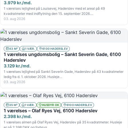
3.979 kr./md.
1 værelses lejlighed på Louisevej, Haderslev med et areal på 49
kvadratmeter med indflytning den 15. september 2026.…
03. aug 2026
43 M²
1 VÆR.
6100 HADERSLEV
1 værelses ungdomsbolig – Sankt Severin Gade, 6100
Haderslev
3.129 kr./md.
1 værelses lejlighed på Sankt Severin Gade, Haderslev på 43 kvadratmeter
ledig fra d. 1. oktober 2026. Husleje…
03. aug 2026
35 M²
1 VÆR.
HUSDYR OK
6100 HADERSLEV
1 værelses – Olaf Ryes Vej, 6100 Haderslev
2.398 kr./md.
1 værelses almen på Olaf Ryes Vej, Haderslev på 35 kvadratmeter. Husleje
er på 2.398 DKK og forbrug…