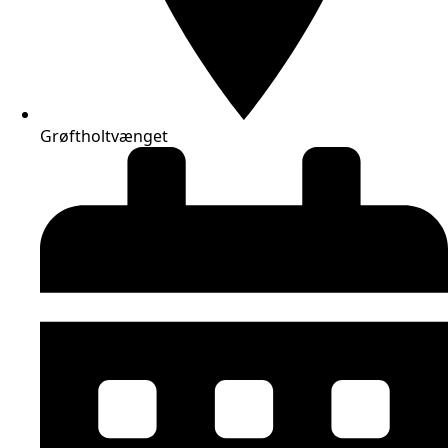
Grøftholtvænget