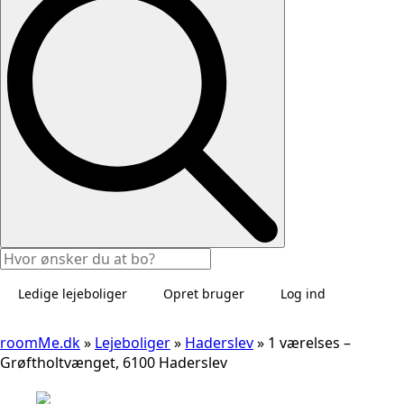
Ledige lejeboliger
Opret bruger
Log ind
roomMe.dk
»
Lejeboliger
»
Haderslev
»
1 værelses –
Grøftholtvænget, 6100 Haderslev