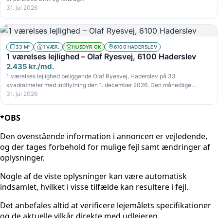
31. jul 2026
33 M²
1 VÆR.
HUSDYR OK
6100 HADERSLEV
1 værelses lejlighed – Olaf Ryesvej, 6100 Haderslev
2.435 kr./md.
1 værelses lejlighed beliggende Olaf Ryesvej, Haderslev på 33
kvadratmeter med indflytning den 1. december 2026. Den månedlige…
31. jul 2026
*OBS
Den ovenstående information i annoncen er vejledende,
og der tages forbehold for mulige fejl samt ændringer af
oplysninger.
Nogle af de viste oplysninger kan være automatisk
indsamlet, hvilket i visse tilfælde kan resultere i fejl.
Det anbefales altid at verificere lejemålets specifikationer
og de aktuelle vilkår direkte med udlejeren.