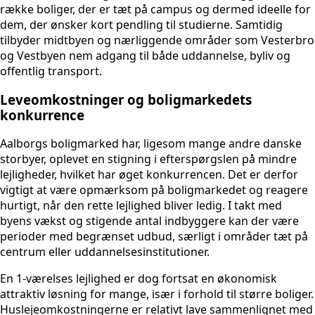
række boliger, der er tæt på campus og dermed ideelle for
dem, der ønsker kort pendling til studierne. Samtidig
tilbyder midtbyen og nærliggende områder som Vesterbro
og Vestbyen nem adgang til både uddannelse, byliv og
offentlig transport.
Leveomkostninger og boligmarkedets
konkurrence
Aalborgs boligmarked har, ligesom mange andre danske
storbyer, oplevet en stigning i efterspørgslen på mindre
lejligheder, hvilket har øget konkurrencen. Det er derfor
vigtigt at være opmærksom på boligmarkedet og reagere
hurtigt, når den rette lejlighed bliver ledig. I takt med
byens vækst og stigende antal indbyggere kan der være
perioder med begrænset udbud, særligt i områder tæt på
centrum eller uddannelsesinstitutioner.
En 1-værelses lejlighed er dog fortsat en økonomisk
attraktiv løsning for mange, især i forhold til større boliger.
Huslejeomkostningerne er relativt lave sammenlignet med