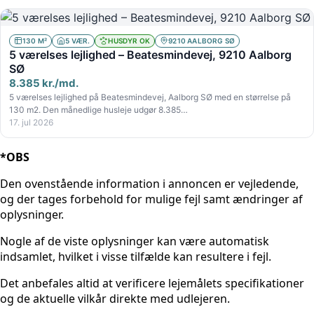
130 M²
5 VÆR.
HUSDYR OK
9210 AALBORG SØ
5 værelses lejlighed – Beatesmindevej, 9210 Aalborg
SØ
8.385 kr./md.
5 værelses lejlighed på Beatesmindevej, Aalborg SØ med en størrelse på
130 m2. Den månedlige husleje udgør 8.385…
17. jul 2026
*OBS
Den ovenstående information i annoncen er vejledende,
og der tages forbehold for mulige fejl samt ændringer af
oplysninger.
Nogle af de viste oplysninger kan være automatisk
indsamlet, hvilket i visse tilfælde kan resultere i fejl.
Det anbefales altid at verificere lejemålets specifikationer
og de aktuelle vilkår direkte med udlejeren.