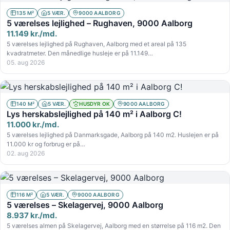
135 M²
5 VÆR.
9000 AALBORG
5 værelses lejlighed – Rughaven, 9000 Aalborg
11.149 kr./md.
5 værelses lejlighed på Rughaven, Aalborg med et areal på 135
kvadratmeter. Den månedlige husleje er på 11.149…
05. aug 2026
140 M²
5 VÆR.
HUSDYR OK
9000 AALBORG
Lys herskabslejlighed på 140 m² i Aalborg C!
11.000 kr./md.
5 værelses lejlighed på Danmarksgade, Aalborg på 140 m2. Huslejen er på
11.000 kr og forbrug er på…
02. aug 2026
116 M²
5 VÆR.
9000 AALBORG
5 værelses – Skelagervej, 9000 Aalborg
8.937 kr./md.
5 værelses almen på Skelagervej, Aalborg med en størrelse på 116 m2. Den